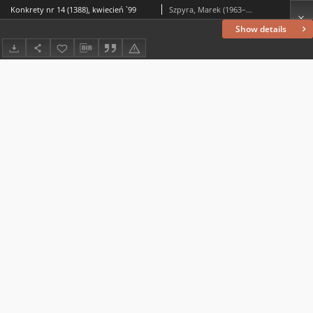
Konkrety nr 14 (1388), kwiecień `99
Szpyra, Marek (1963– ) (red. nacz.)
Show details