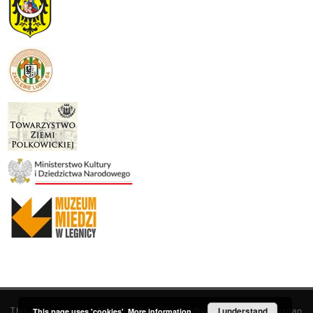
This service runs on
DInGO dLibra 6.3.19
software created by
I understand
Poznan
This page uses 'cookies'.
More information