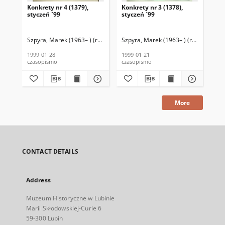
Konkrety nr 4 (1379),
Konkrety nr 3 (1378),
Kon
styczeń `99
styczeń `99
sty
Szpyra, Marek (1963– ) (red. nacz.)
Szpyra, Marek (1963– ) (red. nacz.)
Kołodziejski, Wincenty (1946–2020)
Szp
K
1999-01-28
1999-01-21
199
czasopismo
czasopismo
cza
More
CONTACT DETAILS
Address
Muzeum Historyczne w Lubinie
Marii Skłodowskiej-Curie 6
59-300 Lubin