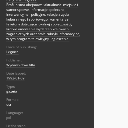
Profil pisma obejmował aktualności miejskie i
samorządowe, informacje społeczne,
interwencyjne i policyjne, relacje z życia
kulturalnego i sportowego, komentarze i
felietony dotyczące lokalnej społeczności,
krótkie omówienia wydarzeń krajowych i
zagranicznych oraz stałe rubryki informacyjne,
w tym program telewizyjny i ogłoszenia.
Place of publishing:
Legnica
Publisher:
Wydawnictwo Alfa
Date issued:
1992-01-09
Type:
gazeta
Format:
ocr
Language:
pol
Liczba stron: