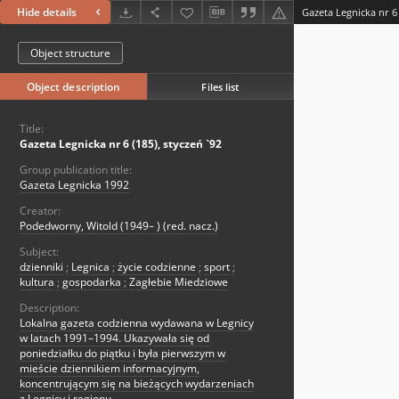
Hide details
Gazeta Legnicka nr 6 
Object structure
Object description
Files list
Title:
Gazeta Legnicka nr 6 (185), styczeń `92
Group publication title:
Gazeta Legnicka 1992
Creator:
Podedworny, Witold (1949– ) (red. nacz.)
Subject:
dzienniki
;
Legnica
;
życie codzienne
;
sport
;
kultura
;
gospodarka
;
Zagłebie Miedziowe
Description:
Lokalna gazeta codzienna wydawana w Legnicy
w latach 1991–1994. Ukazywała się od
poniedziałku do piątku i była pierwszym w
mieście dziennikiem informacyjnym,
koncentrującym się na bieżących wydarzeniach
z Legnicy i regionu.