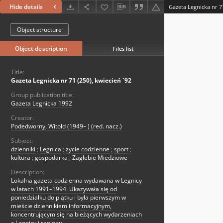
Hide details
Gazeta Legnicka nr 71
Object structure
Object description
Files list
Title:
Gazeta Legnicka nr 71 (250), kwiecień `92
Group publication title:
Gazeta Legnicka 1992
Creator:
Podedworny, Witold (1949– ) (red. nacz.)
Subject:
dzienniki
;
Legnica
;
życie codzienne
;
sport
;
kultura
;
gospodarka
;
Zagłebie Miedziowe
Description:
Lokalna gazeta codzienna wydawana w Legnicy
w latach 1991–1994. Ukazywała się od
poniedziałku do piątku i była pierwszym w
mieście dziennikiem informacyjnym,
koncentrującym się na bieżących wydarzeniach
z Legnicy i regionu.