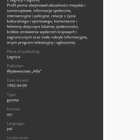
Profil pisma obejmował aktualności miejskie i
samorządowe, informacje społeczne,
interwencyjne i policyjne, relacje z życia
kulturalnego i sportowego, komentarze i
felietony dotyczące lokalnej społeczności,
krótkie omówienia wydarzeń krajowych i
zagranicznych oraz stałe rubryki informacyjne,
w tym program telewizyjny i ogłoszenia.
Place of publishing:
Legnica
Publisher:
Wydawnictwo „Alfa”
Date issued:
1992-04-09
Type:
gazeta
Format:
ocr
Language:
pol
Liczba stron: