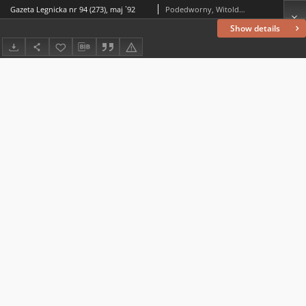
Gazeta Legnicka nr 94 (273), maj `92
Podedworny, Witold (1949– ) (red. nacz.)
Show details