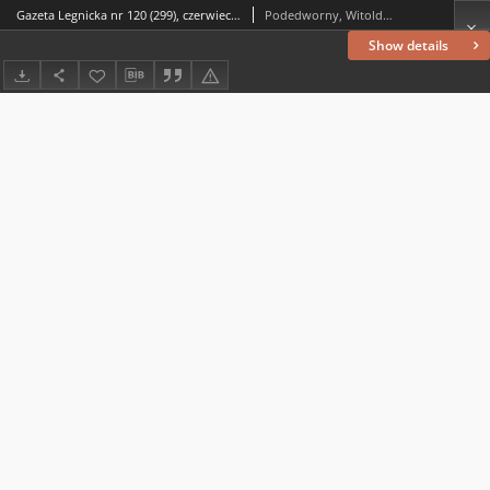
Gazeta Legnicka nr 120 (299), czerwiec `92
Podedworny, Witold (1949– ) (red. nacz.)
Show details