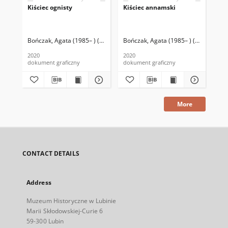
Kiściec ognisty
Kiściec annamski
Kiś
Bończak, Agata (1985– ) (oprac. graf.)
Bończak, Agata (1985– ) (oprac. graf.
Boń
2020
2020
202
dokument graficzny
dokument graficzny
dok
More
CONTACT DETAILS
Address
Muzeum Historyczne w Lubinie
Marii Skłodowskiej-Curie 6
59-300 Lubin