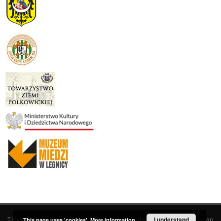
This service runs on
DInGO dLibra 6.3.19
software created by
I understand
Poznan
This page uses 'cookies'.
More information