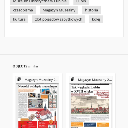
Muzeum Historyczne w Lubinie
Lubin
czasopisma
Magazyn Muzealny
historia
kultura
zlot pojazdów zabytkowych
kolej
OBJECTS
similar
Magazyn Muzealny 2024
Magazyn Muzealny 2019