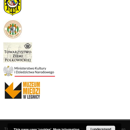
This service runs on
DInGO dLibra 6.3.19
software created by
I understand
Poznan
This page uses 'cookies'.
More information