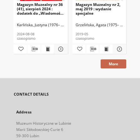
Magazyn Muzealny nr 36
Magazyn Muzealny nr 2,
Ma
(41), sierpień 2024 :
maj 2019 : wydanie
maj
dodatek do „Wiadomości
specjalne
wi
Lubińskich”
spe
Karlińska, Justyna (1976– ) (red.)
Tworek, Kamila (1985– ) (proj. graf., s
Grzelińska, Agata (1975– ) (red.)
Two
Grz
2024-08-08
2019-05
201
czasopismo
czasopismo
cza
More
CONTACT DETAILS
Address
Muzeum Historyczne w Lubinie
Marii Skłodowskiej-Curie 6
59-300 Lubin