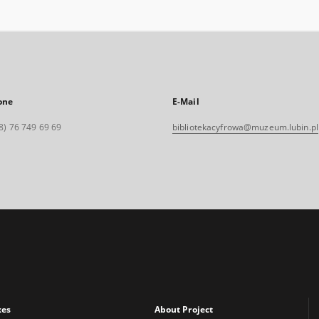
one
E-Mail
8) 76 749 69 69
bibliotekacyfrowa@muzeum.lubin.pl
xes
About Project