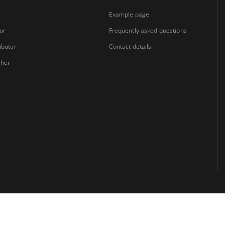
Example page
or
Frequently asked questions
ibutor
Contact details
sher