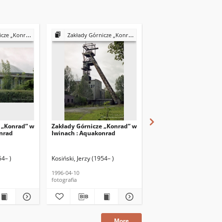
 Iwinach : Aquakonrad
Zakłady Górnicze „Konrad” w Iwinach : Aquakonrad
Zakłady Górnicze „Konrad” w Iwinach : Aqu
 „Konrad” w
Zakłady Górnicze „Konrad” w
Zakłady Górnicze „Kon
onrad
Iwinach : Aquakonrad
Iwinach : Aquakonrad
54– )
Kosiński, Jerzy (1954– )
Kosiński, Jerzy (1954– )
1996-04-10
1996-04-10
fotografia
fotografia
More