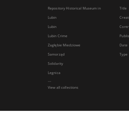
Repository Historical Museum in
Title
Lubin
Creat
Lubin
Contr
Lubin Crime
Publi
Zagłębie Miedziowe
Date
Samorząd
Type
Solidarity
Legnica
...
View all collections