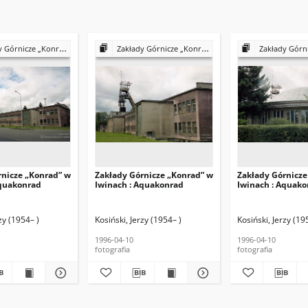
ze „Konrad” w Iwinach : Aquakonrad
Zakłady Górnicze „Konrad” w Iwinach : Aquakonrad
Zakłady Górnicze „Konrad” w
rnicze „Konrad” w
Zakłady Górnicze „Konrad” w
Zakłady Górnicze
Aquakonrad
Iwinach : Aquakonrad
Iwinach : Aquak
zy (1954– )
Kosiński, Jerzy (1954– )
Kosiński, Jerzy (19
1996-04-10
1996-04-10
fotografia
fotografia