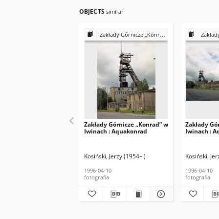
OBJECTS
similar
Zakłady Górnicze „Konrad” w Iwinach : Aquakonrad
Zakłady Górnic
Zakłady Górnicze „Konrad” w
Zakłady Gó
Iwinach : Aquakonrad
Iwinach : 
Kosiński, Jerzy (1954– )
Kosiński, Jer
1996-04-10
1996-04-10
fotografia
fotografia