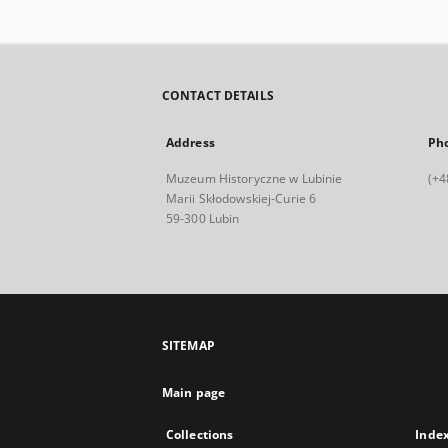
CONTACT DETAILS
Address
Ph
Muzeum Historyczne w Lubinie
(+4
Marii Skłodowskiej-Curie 6
59-300 Lubin
SITEMAP
Main page
Collections
Inde