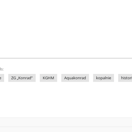
s:
e
ZG „Konrad”
KGHM
Aquakonrad
kopalnie
histor