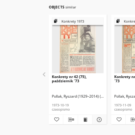
OBJECTS
similar
Konkrety 1973
Konkre
Konkrety nr 42 (75),
Konkrety nr
październik `73
`73
Pollak, Ryszard (1929–2014) (red. nacz.)
Pollak, Rysz
Matkowsk
1973-10-19
1973-11-09
czasopismo
czasopismo