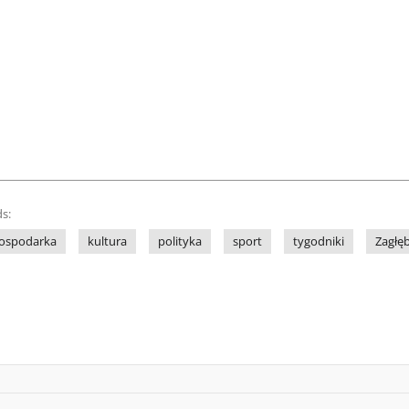
s:
ospodarka
kultura
polityka
sport
tygodniki
Zagłę