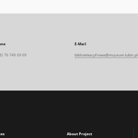
one
E-Mail
8) 76 749 69 69
bibliotekacyfrowa@muzeum.lubin.pl
xes
About Project