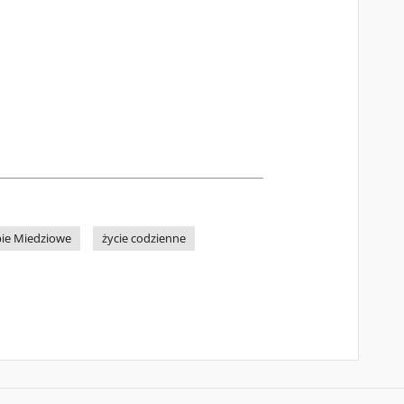
bie Miedziowe
życie codzienne