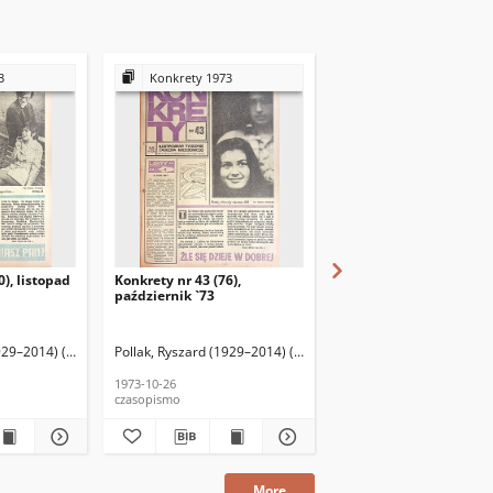
3
Konkrety 1973
Konkrety 1973
0), listopad
Konkrety nr 43 (76),
Konkrety nr 47 (80), li
październik `73
`73
929–2014) (red. nacz.)
eusz (fotoreporter)
Pollak, Ryszard (1929–2014) (red. nacz.)
Matkowski, Tadeusz (fotoreporter)
Pollak, Ryszard (1929–20
Matkowski, Tadeusz (
1973-10-26
1973-11-23
czasopismo
czasopismo
More