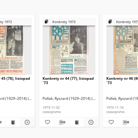
ty 1973
Konkrety 1973
Konkrety 197
 45 (78), listopad
Konkrety nr 44 (77), listopad
Konkrety nr 46 (8
`73
`73
ard (1929–2014) (red. nacz.)
i, Tadeusz (fotoreporter)
Pollak, Ryszard (1929–2014) (red. nacz.)
Matkowski, Tadeusz (fotoreporter)
Pollak, Ryszard (1
Matkowski, Tad
1973-11-02
1973-11-16
czasopismo
czasopismo