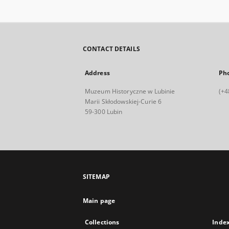
CONTACT DETAILS
Address
Ph
Muzeum Historyczne w Lubinie
(+4
Marii Skłodowskiej-Curie 6
59-300 Lubin
SITEMAP
Main page
Collections
Inde