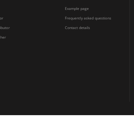
Example page
or
Frequently asked questions
ibutor
Contact details
sher