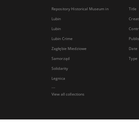
Repository Historical Museum in
Title
Lubin
Creat
Lubin
Contr
Lubin Crime
Publi
Zagłębie Miedziowe
Date
Samorząd
Type
Solidarity
Legnica
...
View all collections