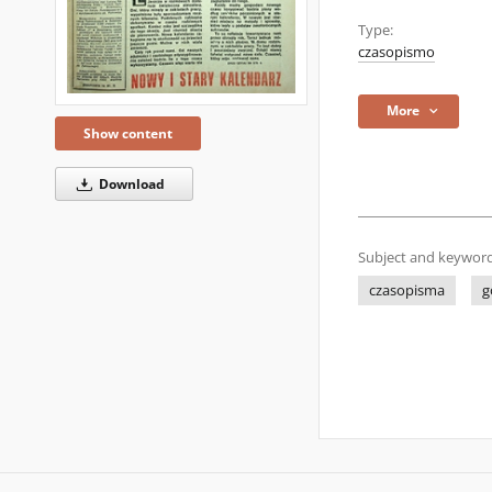
Type:
czasopismo
More
Show content
Download
Subject and keyword
czasopisma
g