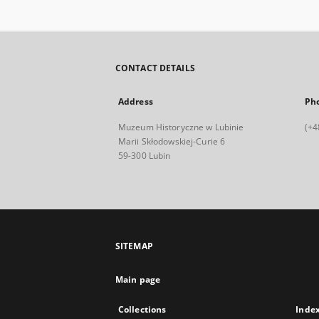
CONTACT DETAILS
Address
Ph
Muzeum Historyczne w Lubinie
(+4
Marii Skłodowskiej-Curie 6
59-300 Lubin
SITEMAP
Main page
Collections
Inde