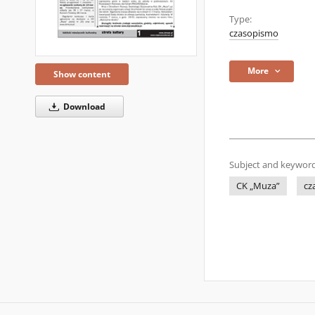
Type:
czasopismo
More
Show content
Download
Subject and keyword
CK „Muza”
cz