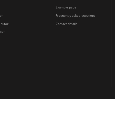
Example page
or
Frequently asked questions
ibutor
Contact details
sher