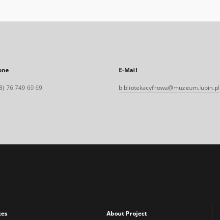
one
E-Mail
8) 76 749 69 69
bibliotekacyfrowa@muzeum.lubin.pl
xes
About Project