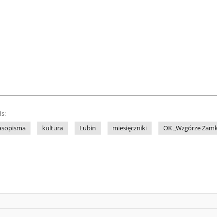
s:
asopisma
kultura
Lubin
miesięczniki
OK „Wzgórze Zam