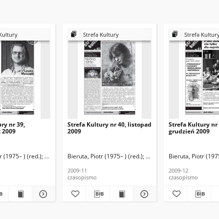
Kultury
Strefa Kultury
Strefa Kultur
ry nr 39,
Strefa Kultury nr 40, listopad
Strefa Kultury nr 
k 2009
2009
grudzień 2009
5– ) (red.)
r (1975– ) (red.)
Polewczyk, Grzegorz (1980– ) (red.)
Kurpińska, Beata (1975– ) (red.)
Bieruta, Piotr (1975– ) (red.)
Pulwer, Tomasz (1964– ) (red.)
Polewczyk, Grzegorz (1980– ) (r
Kurpińska, Beata (1975– ) (
Bieruta, Piotr (1975
P
2009-11
2009-12
czasopismo
czasopismo