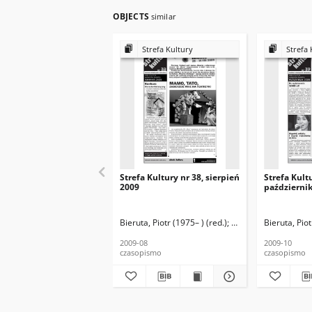
OBJECTS
similar
Strefa Kultury
Strefa 
Strefa Kultury nr 38, sierpień
Strefa Kultu
2009
październi
Bieruta, Piotr (1975– ) (red.)
Kurpińska, Beata (197
Bieruta, Piot
2009-08
2009-10
czasopismo
czasopismo