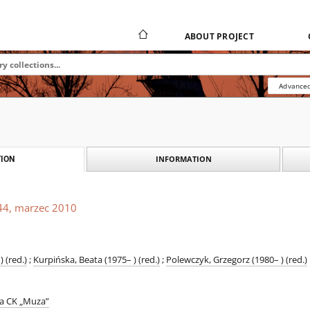
ABOUT PROJECT
Advanced
INFORMATION
ION
 44, marzec 2010
) (red.)
;
Kurpińska, Beata (1975– ) (red.)
;
Polewczyk, Grzegorz (1980– ) (red.)
na CK „Muza”