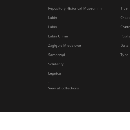
Repository Historical Museum in
Title
Lubin
Creat
Lubin
Contr
Lubin Crime
Publi
Zagłębie Miedziowe
Date
Samorząd
Type
Solidarity
Legnica
...
View all collections