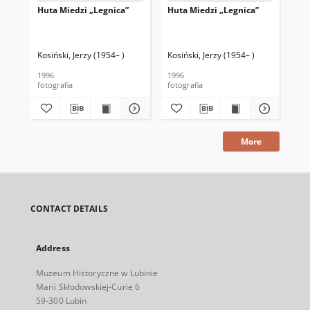
Huta Miedzi „Legnica”
Huta Miedzi „Legnica”
Hut
Kosiński, Jerzy (1954– )
Kosiński, Jerzy (1954– )
Kos
1996
1996
200
fotografia
fotografia
fot
More
CONTACT DETAILS
Address
Muzeum Historyczne w Lubinie
Marii Skłodowskiej-Curie 6
59-300 Lubin