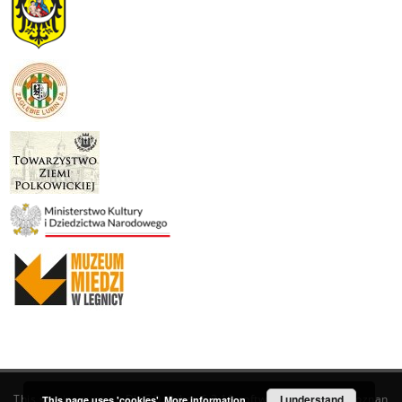
This service runs on
DInGO dLibra 6.3.19
software created by
I understand
Poznan
This page uses 'cookies'.
More information