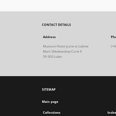
CONTACT DETAILS
Address
Ph
Muzeum Historyczne w Lubinie
(+4
Marii Skłodowskiej-Curie 6
59-300 Lubin
SITEMAP
Main page
Collections
Inde