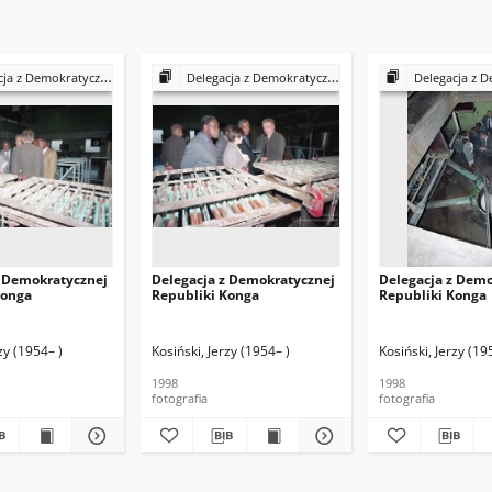
Demokratycznej Republiki Konga
Delegacja z Demokratycznej Republiki Konga
Delegacja z Demokratycz
z Demokratycznej
Delegacja z Demokratycznej
Delegacja z Demo
Konga
Republiki Konga
Republiki Konga
zy (1954– )
Kosiński, Jerzy (1954– )
Kosiński, Jerzy (19
1998
1998
fotografia
fotografia