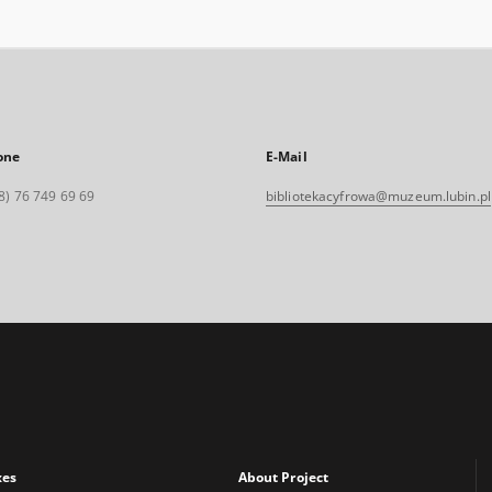
one
E-Mail
8) 76 749 69 69
bibliotekacyfrowa@muzeum.lubin.pl
xes
About Project