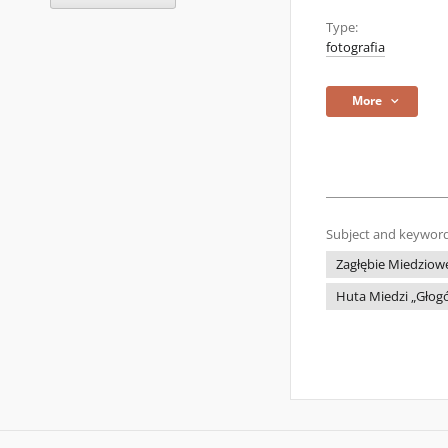
Type:
fotografia
More
Subject and keyword
Zagłębie Miedziow
Huta Miedzi „Głog