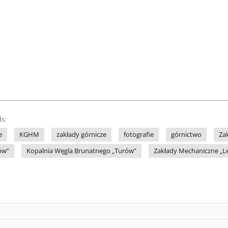
s:
e
KGHM
zakłady górnicze
fotografie
górnictwo
Za
ów”
Kopalnia Węgla Brunatnego „Turów”
Zakłady Mechaniczne „L