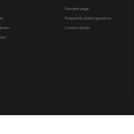
Example page
or
Frequently asked questions
ibutor
Contact details
sher