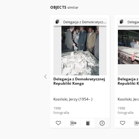
OBJECTS
similar
Delegacja z Demokratycznej Republiki Konga
Delegacja z 
Delegacja z Demokratycznej
Delegacja 
Republiki Konga
Republiki 
Kosiński, Jerzy (1954– )
Kosiński, Jer
1998
1998
fotografia
fotografia