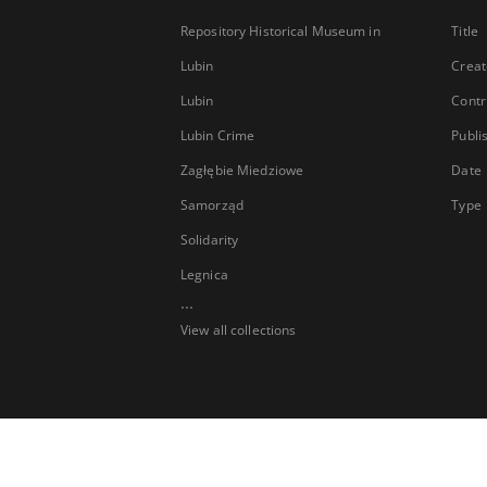
Repository Historical Museum in
Title
Lubin
Creat
Lubin
Contr
Lubin Crime
Publi
Zagłębie Miedziowe
Date
Samorząd
Type
Solidarity
Legnica
...
View all collections