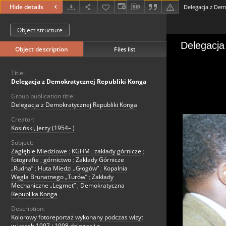
Hide details
Delegacja z Dem
Object structure
Object description
Files list
Title:
Delegacja z Demokratycznej Republiki Konga
Group publication title:
Delegacja z Demokratycznej Republiki Konga
Creator:
Kosiński, Jerzy (1954– )
Subject:
Zagłębie Miedziowe
;
KGHM
;
zakłady górnicze
;
fotografie
;
górnictwo
;
Zakłady Górnicze
„Rudna”
;
Huta Miedzi „Głogów”
;
Kopalnia
Węgla Brunatnego „Turów”
;
Zakłady
Mechaniczne „Legmet”
;
Demokratyczna
Republika Konga
Description:
Kolorowy fotoreportaż wykonany podczas wizyt
w latach 1997 i 1998 delegacji z