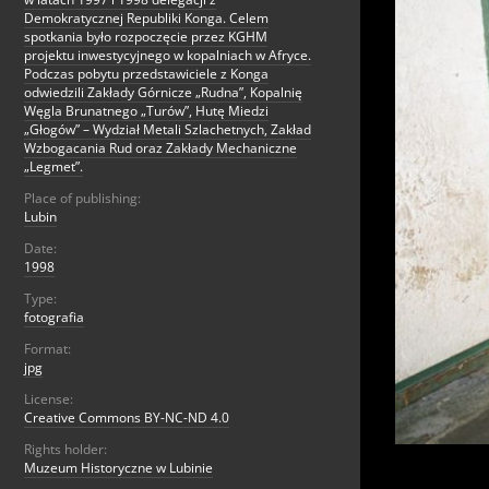
Demokratycznej Republiki Konga. Celem
spotkania było rozpoczęcie przez KGHM
projektu inwestycyjnego w kopalniach w Afryce.
Podczas pobytu przedstawiciele z Konga
odwiedzili Zakłady Górnicze „Rudna”, Kopalnię
Węgla Brunatnego „Turów”, Hutę Miedzi
„Głogów” – Wydział Metali Szlachetnych, Zakład
Wzbogacania Rud oraz Zakłady Mechaniczne
„Legmet”.
Place of publishing:
Lubin
Date:
1998
Type:
fotografia
Format:
jpg
License:
Creative Commons BY-NC-ND 4.0
Rights holder:
Muzeum Historyczne w Lubinie