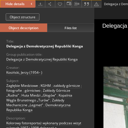
Hide details
Delegacja z Dem
Object structure
Object description
Files list
Title:
Delegacja z Demokratycznej Republiki Konga
Group publication title:
Delegacja z Demokratycznej Republiki Konga
Creator:
Kosiński, Jerzy (1954– )
Subject:
Zagłębie Miedziowe
;
KGHM
;
zakłady górnicze
;
fotografie
;
górnictwo
;
Zakłady Górnicze
„Rudna”
;
Huta Miedzi „Głogów”
;
Kopalnia
Węgla Brunatnego „Turów”
;
Zakłady
Mechaniczne „Legmet”
;
Demokratyczna
Republika Konga
Description:
Kolorowy fotoreportaż wykonany podczas wizyt
w latach 1997 i 1998 delegacji z