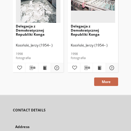
Delegacja z
Delegacja z
Del
Demokratycznej
Demokratycznej
De
Republiki Konga
Republiki Konga
Re
Kosiński, Jerzy (1954– )
Kosiński, Jerzy (1954– )
Kos
1998
1998
199
fotografia
fotografia
fot
More
CONTACT DETAILS
Address