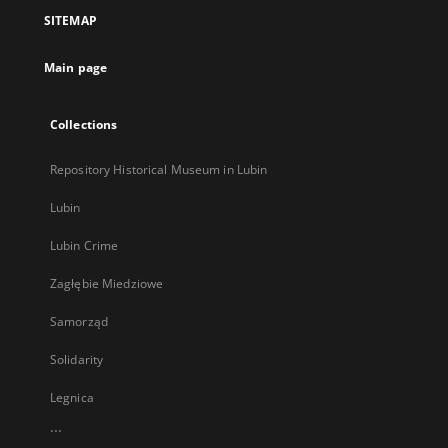
a
SITEMAP
new
tab
Main page
Collections
Repository Historical Museum in Lubin
Lubin
Lubin Crime
Zagłębie Miedziowe
Samorząd
Solidarity
Legnica
...