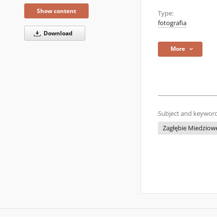
Show content
Type:
fotografia
Download
More
Subject and keyword
Zagłębie Miedziow