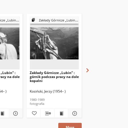
 górnicy podczas pracy
Zakłady Górnicze „Lubin” : górnicy podczas pracy
Zakłady Górnicze „Lubin” : prace w komorze 
„Lubin” :
Zakłady Górnicze „Lubin” :
Zakłady Górnicze „Lubi
racy na dole
górnik podczas pracy na dole
naprawa i serwisowani
kopalni
maszyn
54– )
Kosiński, Jerzy (1954– )
Kosiński, Jerzy (1954– )
1980-1989
1998
fotografia
fotografia
More