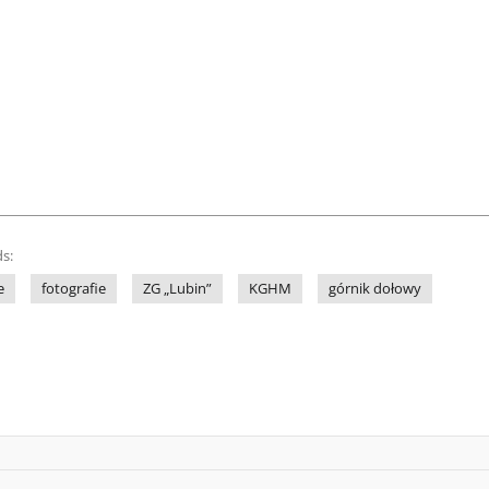
s:
e
fotografie
ZG „Lubin”
KGHM
górnik dołowy