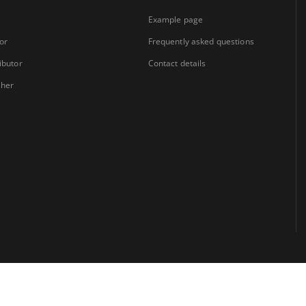
Example page
or
Frequently asked questions
ibutor
Contact details
sher