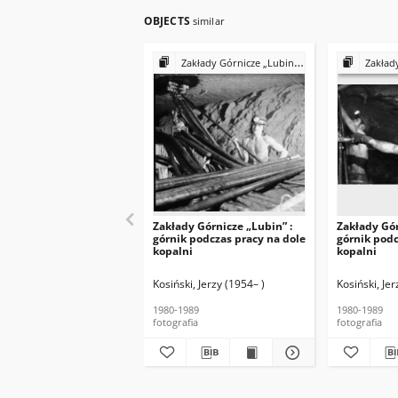
OBJECTS
similar
Zakłady Górnicze „Lubin” : górnicy podczas pracy
Zakłady Górnic
Zakłady Górnicze „Lubin” :
Zakłady Gór
górnik podczas pracy na dole
górnik podc
kopalni
kopalni
Kosiński, Jerzy (1954– )
Kosiński, Jer
1980-1989
1980-1989
fotografia
fotografia