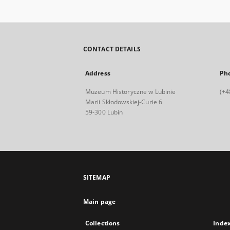
CONTACT DETAILS
Address
Ph
Muzeum Historyczne w Lubinie
(+4
Marii Skłodowskiej-Curie 6
59-300 Lubin
SITEMAP
Main page
Collections
Inde