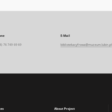
one
E-Mail
8) 76 749 69 69
bibliotekacyfrowa@muzeum.lubin.pl
xes
About Project