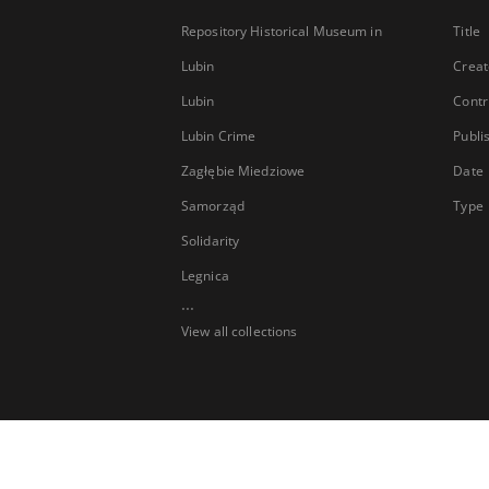
Repository Historical Museum in
Title
Lubin
Creat
Lubin
Contr
Lubin Crime
Publi
Zagłębie Miedziowe
Date
Samorząd
Type
Solidarity
Legnica
...
View all collections