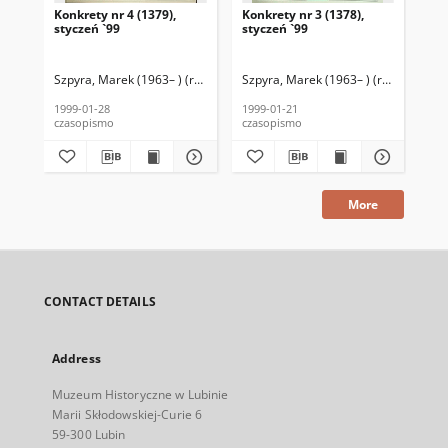
Konkrety nr 4 (1379),
Konkrety nr 3 (1378),
Kon
styczeń `99
styczeń `99
sty
Szpyra, Marek (1963– ) (red. nacz.)
Szpyra, Marek (1963– ) (red. nacz.)
Kołodziejski, Wincenty (1946–2020)
Szp
K
1999-01-28
1999-01-21
199
czasopismo
czasopismo
cza
More
CONTACT DETAILS
Address
Muzeum Historyczne w Lubinie
Marii Skłodowskiej-Curie 6
59-300 Lubin