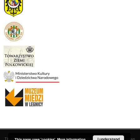
This service runs on
DInGO dLibra 6.3.19
software created by
I understand
Poznan
This page uses 'cookies'.
More information