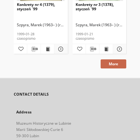
Konkrety nr 4 (1379),
Konkrety nr 3 (1378),
Kon
styczeń `99
styczeń `99
sty
Szpyra, Marek (1963– ) (red. nacz.)
Szpyra, Marek (1963– ) (red. nacz.)
Kołodziejski, Wincenty (1946–2020)
Szp
K
1999-01-28
1999-01-21
199
czasopismo
czasopismo
cza
More
CONTACT DETAILS
Address
Muzeum Historyczne w Lubinie
Marii Skłodowskiej-Curie 6
59-300 Lubin