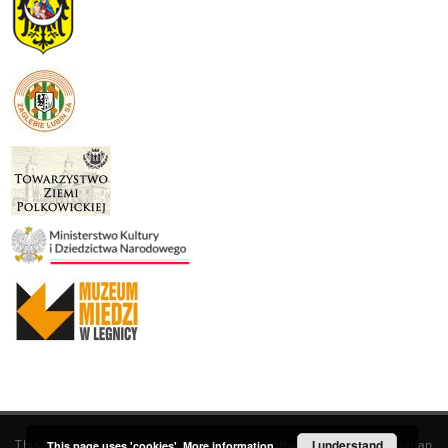
This service runs on
DInGO dLibra 6.3.19
software created by
I understand
Poznan
This page uses 'cookies'.
More information