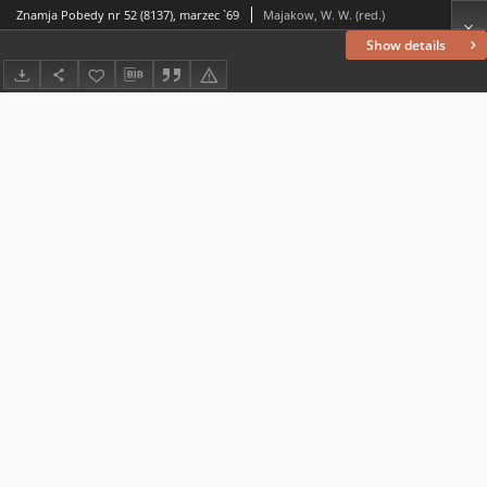
Znamja Pobedy nr 52 (8137), marzec `69
Majakow, W. W. (red.)
Show details