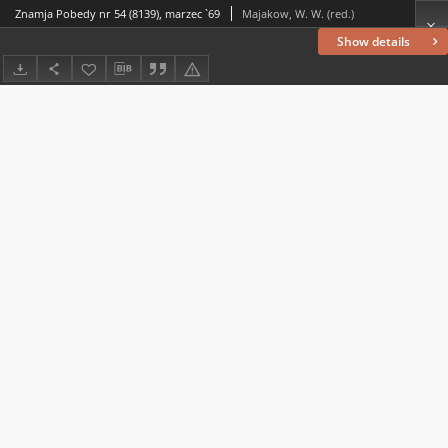
Znamja Pobedy nr 54 (8139), marzec `69
Majakow, W. W. (red.)
Show details