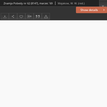
Znamja Pobedy nr 62 (8147), marzec `69
Majakow, W. W. (red.)
Show details