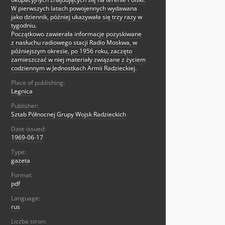
W pierwszych latach powojennych wydawana
jako dziennik, później ukazywała się trzy razy w
tygodniu.
Początkowo zawierała informacje pozyskiwane
z nasłuchu radiowego stacji Radio Moskwa, w
późniejszym okresie, po 1956 roku, zaczęto
zamieszczać w niej materiały związane z życiem
codziennym w Jednostkach Armii Radzieckiej.
Place of publishing:
Legnica
Publisher:
Sztab Północnej Grupy Wojsk Radzieckich
Date issued:
1969-06-17
Type:
gazeta
Format:
pdf
Language:
rus
Liczba stron: