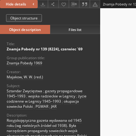
Hide details
Znamja Pobedy nr 139
Object structure
Object description
Files list
Title:
Znamja Pobedy nr 139 (8224), czerwiec `69
Group publication title:
Znamja Pobedy 1969
Creator:
Majakow, W. W. (red.)
Subject:
Sztandar Zwycięstwa
;
gazety propagandowe
1945–1993
;
wojska radzieckie w Legnicy
;
życie
codzienne w Legnicy 1945–1993
;
okupacja
sowiecka Polski
;
PGWAR
;
JAR
Description:
Rosyjskojęzyczna gazeta wydawana od 1945
roku (wg niektórych źródeł od 1938). Była
narzędziem propagandy sowieckich wojsk
okupacyjnych znajdujących się na terenie Polski.