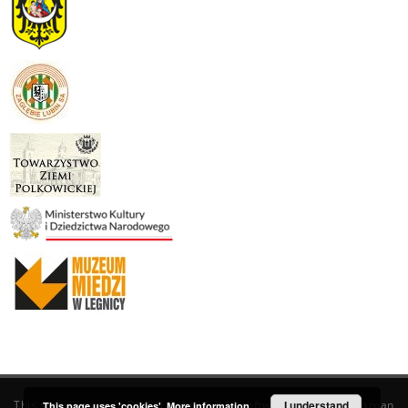
This service runs on
DInGO dLibra 6.3.19
software created by
I understand
Poznan
This page uses 'cookies'.
More information