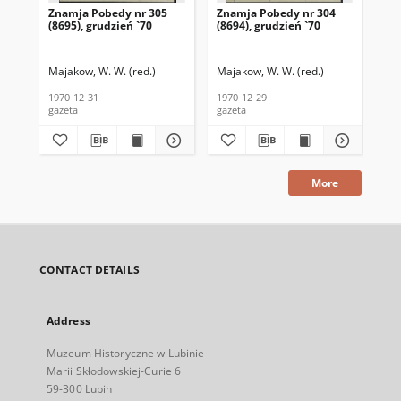
Znamja Pobedy nr 305
Znamja Pobedy nr 304
Zn
(8695), grudzień `70
(8694), grudzień `70
(85
Majakow, W. W. (red.)
Majakow, W. W. (red.)
Maj
1970-12-31
1970-12-29
197
gazeta
gazeta
gaz
More
CONTACT DETAILS
Address
Muzeum Historyczne w Lubinie
Marii Skłodowskiej-Curie 6
59-300 Lubin