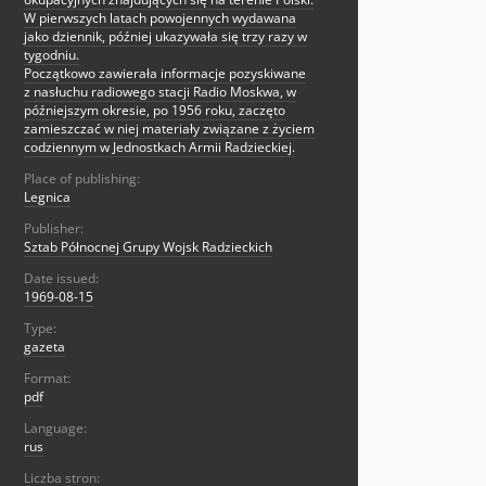
W pierwszych latach powojennych wydawana
jako dziennik, później ukazywała się trzy razy w
tygodniu.
Początkowo zawierała informacje pozyskiwane
z nasłuchu radiowego stacji Radio Moskwa, w
późniejszym okresie, po 1956 roku, zaczęto
zamieszczać w niej materiały związane z życiem
codziennym w Jednostkach Armii Radzieckiej.
Place of publishing:
Legnica
Publisher:
Sztab Północnej Grupy Wojsk Radzieckich
Date issued:
1969-08-15
Type:
gazeta
Format:
pdf
Language:
rus
Liczba stron: