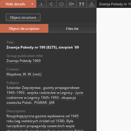
Hide details
Znamja Pobedy nr 190
Object structure
Object description
Files list
Title:
Znamja Pobedy nr 190 (8275), sierpień `69
Group publication title:
Znamja Pobedy 1969
Creator:
Majakow, W. W. (red.)
Subject:
Sztandar Zwycięstwa
;
gazety propagandowe
1945–1993
;
wojska radzieckie w Legnicy
;
życie
codzienne w Legnicy 1945–1993
;
okupacja
sowiecka Polski
;
PGWAR
;
JAR
Description:
Rosyjskojęzyczna gazeta wydawana od 1945
roku (wg niektórych źródeł od 1938). Była
narzędziem propagandy sowieckich wojsk
okupacyjnych znajdujących się na terenie Polski.