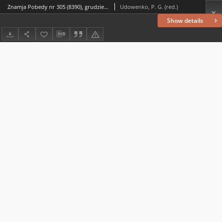
Znamja Pobedy nr 305 (8390), grudzień `69
Udowenko, P. G. (red.)
Show details