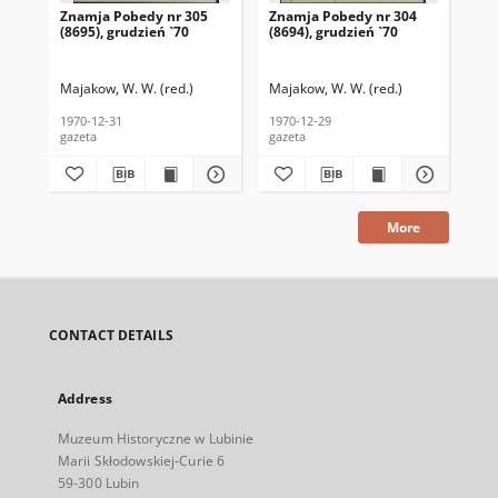
Znamja Pobedy nr 305
Znamja Pobedy nr 304
Zn
(8695), grudzień `70
(8694), grudzień `70
(85
Majakow, W. W. (red.)
Majakow, W. W. (red.)
Maj
1970-12-31
1970-12-29
197
gazeta
gazeta
gaz
More
CONTACT DETAILS
Address
Muzeum Historyczne w Lubinie
Marii Skłodowskiej-Curie 6
59-300 Lubin