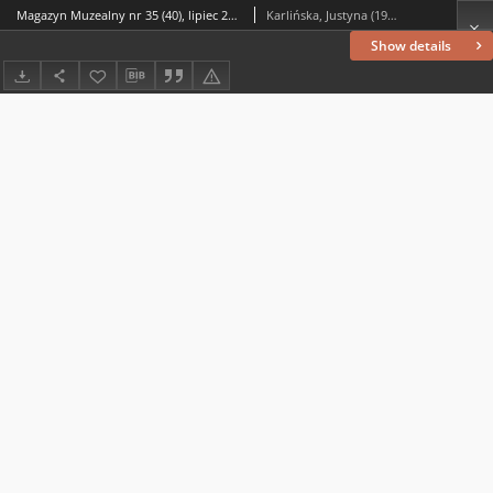
Magazyn Muzealny nr 35 (40), lipiec 2024 : dodatek do „Wiadomości Lubińskich”
Karlińska, Justyna (1976– ) (red.)
Show details