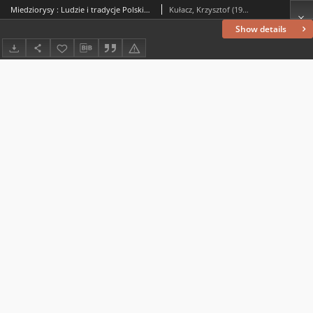
Miedziorysy : Ludzie i tradycje Polskiej Miedzi nr 3 (11), 2015
Kułacz, Krzysztof (1960– ) (red. nacz.)
Show details