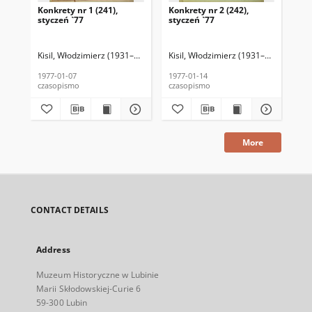
Konkrety nr 1 (241),
Konkrety nr 2 (242),
Kon
styczeń `77
styczeń `77
sty
Kisil, Włodzimierz (1931–2013) (red. nacz.)
Kisil, Włodzimierz (1931–2013) (red. 
Raczkowiak, Krzysztof (195
Kis
1977-01-07
1977-01-14
197
czasopismo
czasopismo
cza
More
CONTACT DETAILS
Address
Muzeum Historyczne w Lubinie
Marii Skłodowskiej-Curie 6
59-300 Lubin