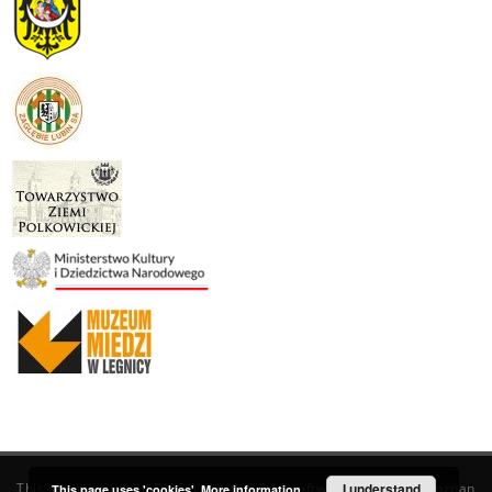
This service runs on
DInGO dLibra 6.3.19
software created by
I understand
Poznan
This page uses 'cookies'.
More information