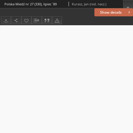
Polska Miedź nr 27 (330), lipiec `89
Kurasz, Jan (red. nacz.)
Show details