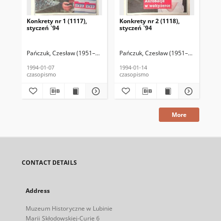
Konkrety nr 1 (1117),
Konkrety nr 2 (1118),
Kon
styczeń `94
styczeń `94
ma
Pańczuk, Czesław (1951–2016) (red. nacz.)
Pańczuk, Czesław (1951–2016) (red. 
Kołodziejski, Wincenty (194
Szc
1994-01-07
1994-01-14
199
czasopismo
czasopismo
cza
More
CONTACT DETAILS
Address
Muzeum Historyczne w Lubinie
Marii Skłodowskiej-Curie 6