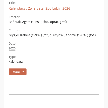
Title:
Kalendarz : Zwierzęta. Zoo Lubin 2026
Creator:
Bończak, Agata (1985– ) (fot., oprac. graf.)
Contributor:
Grygiel, Izabela (1990– ) (fot.)
;
Łużyński, Andrzej (1983– ) (fot.)
Date:
2026
Type:
kalendarz
More