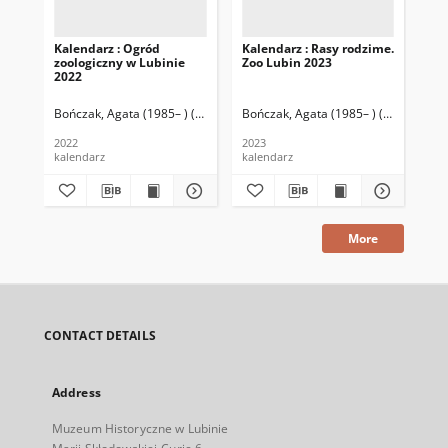
Kalendarz : Ogród
Kalendarz : Rasy rodzime.
Kal
zoologiczny w Lubinie
Zoo Lubin 2023
dzi
2022
Bończak, Agata (1985– ) (fot., oprac. graf.)
Bończak, Agata (1985– ) (fot., oprac. 
Łużyński, Andrzej (1983– ) (f
Boń
2022
2023
201
kalendarz
kalendarz
kal
More
CONTACT DETAILS
Address
Muzeum Historyczne w Lubinie