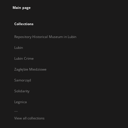
tab
Main page
Collections
Repository Historical Museum in Lubin
Lubin
Lubin Crime
Zagłębie Miedziowe
Samorząd
Solidarity
Legnica
...
View all collections