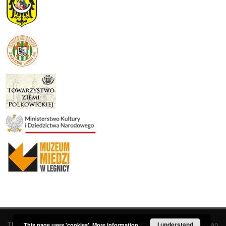
This service runs on
DInGO dLibra 6.3.19
software created by
I understand
Poznan
This page uses 'cookies'.
More information