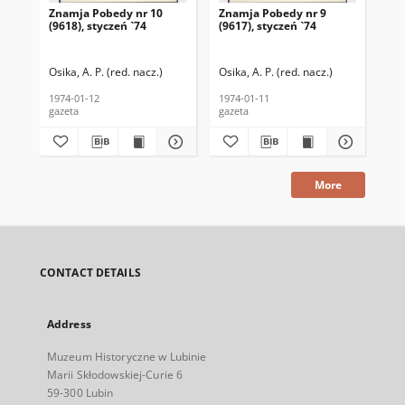
Znamja Pobedy nr 10
Znamja Pobedy nr 9
Zn
(9618), styczeń `74
(9617), styczeń `74
(96
Osika, A. P. (red. nacz.)
Osika, A. P. (red. nacz.)
Osi
1974-01-12
1974-01-11
197
gazeta
gazeta
gaz
More
CONTACT DETAILS
Address
Muzeum Historyczne w Lubinie
Marii Skłodowskiej-Curie 6
59-300 Lubin