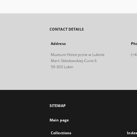
CONTACT DETAILS
Address
Ph
Muzeum Historyczne w Lubinie
(+4
Marii Skłodowskiej-Curie 6
59-300 Lubin
SITEMAP
Main page
Collections
Inde