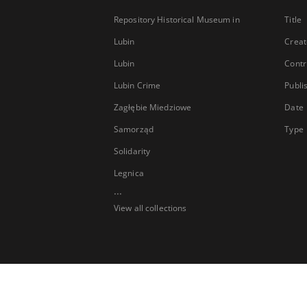
Repository Historical Museum in
Title
Lubin
Creat
Lubin
Contr
Lubin Crime
Publi
Zagłębie Miedziowe
Date
Samorząd
Type
Solidarity
Legnica
...
View all collections