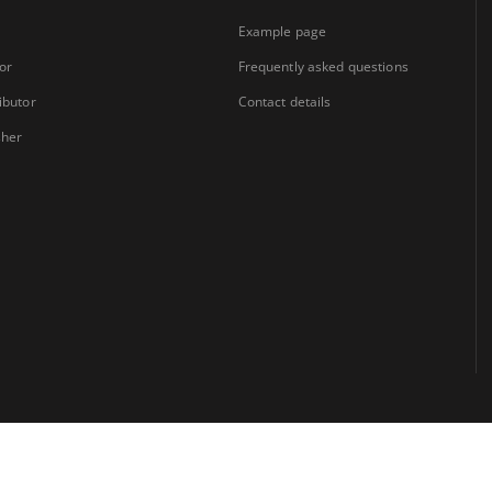
Example page
or
Frequently asked questions
ibutor
Contact details
sher