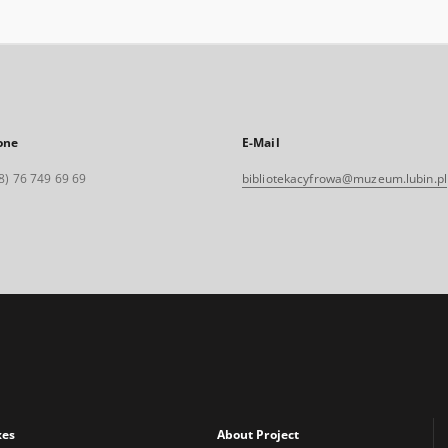
one
E-Mail
8) 76 749 69 69
bibliotekacyfrowa@muzeum.lubin.pl
xes
About Project