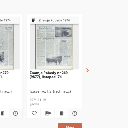
dy 1974
Znamja Pobedy 1974
Znamja Pobedy 197
r 270
Znamja Pobedy nr 269
Znamja Pobedy nr 264
74
(9877), listopad `74
(9872), listopad `74
d. nacz.)
Iszczenko, I. S. (red. nacz.)
Iszczenko, I. S. (red. nacz
1974-11-19
1974-11-13
gazeta
gazeta
More