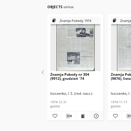
OBJECTS
similar
Znamja Pobedy 1974
Znamja
Znamja Pobedy nr 304
Znamja Pob
(9912), grudzień `74
(9876), list
Iszczenko, I. S. (red. nacz.)
Iszczenko, I.
1974-12-31
1974-11-17
gazeta
gazeta