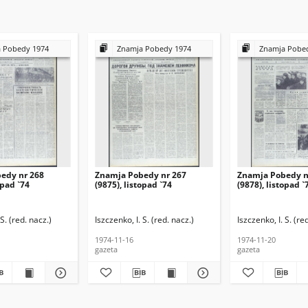
 Pobedy 1974
Znamja Pobedy 1974
Znamja Pobe
edy nr 268
Znamja Pobedy nr 267
Znamja Pobedy n
opad `74
(9875), listopad `74
(9878), listopad `
 S. (red. nacz.)
Iszczenko, I. S. (red. nacz.)
Iszczenko, I. S. (re
1974-11-16
1974-11-20
gazeta
gazeta