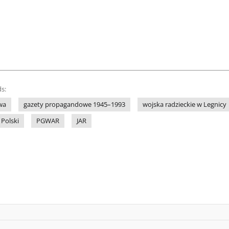
s:
wa
gazety propagandowe 1945–1993
wojska radzieckie w Legnicy
Polski
PGWAR
JAR