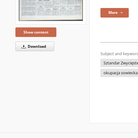
More
Show content
Download
Subject and keyword
Sztandar Zwycięst
okupacja sowiecka 