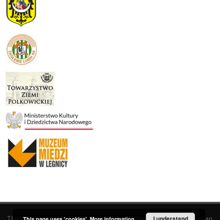
This service runs on
DInGO dLibra 6.3.19
software created by
I understand
Poznan
This page uses 'cookies'.
More information