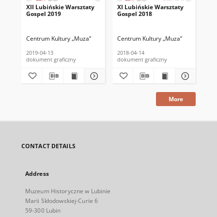
XII Lubińskie Warsztaty
XI Lubińskie Warsztaty
10 
Gospel 2019
Gospel 2018
Go
Centrum Kultury „Muza”
Centrum Kultury „Muza”
Cen
2019-04-13
2018-04-14
201
dokument graficzny
dokument graficzny
dok
More
CONTACT DETAILS
Address
Muzeum Historyczne w Lubinie
Marii Skłodowskiej-Curie 6
59-300 Lubin