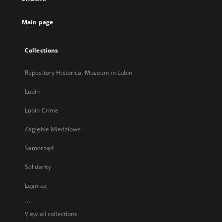
new
tab
Main page
Collections
Repository Historical Museum in Lubin
Lubin
Lubin Crime
Zagłębie Miedziowe
Samorząd
Solidarity
Legnica
...
View all collections