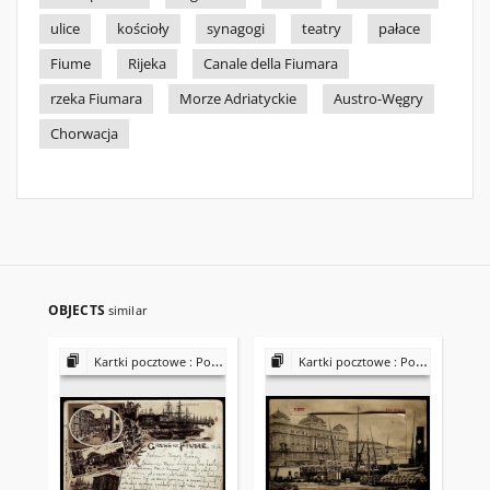
ulice
kościoły
synagogi
teatry
pałace
Fiume
Rijeka
Canale della Fiumara
rzeka Fiumara
Morze Adriatyckie
Austro-Węgry
Chorwacja
OBJECTS
similar
Kartki pocztowe : Porty
Kartki pocztowe : Porty