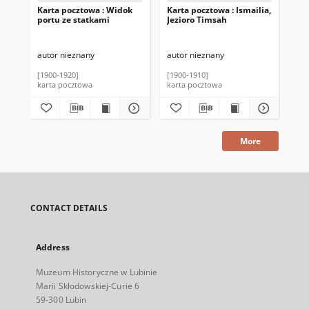
Karta pocztowa : Widok
Karta pocztowa : Ismailia,
Kar
portu ze statkami
Jezioro Timsah
po
autor nieznany
autor nieznany
aut
[1900-1920]
[1900-1910]
[19
karta pocztowa
karta pocztowa
kar
More
CONTACT DETAILS
Address
Muzeum Historyczne w Lubinie
Marii Skłodowskiej-Curie 6
59-300 Lubin