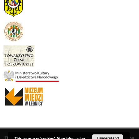
This service runs on
DInGO dLibra 6.3.19
software created by
I understand
Poznan
This page uses 'cookies'.
More information