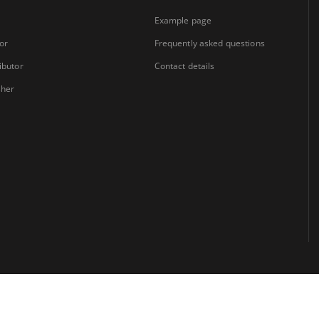
Example page
or
Frequently asked questions
ibutor
Contact details
sher