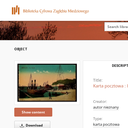
OBJECT
DESCRIPT
Title:
Karta pocztowa : 
Creator:
autor nieznany
Show content
Type:
karta pocztowa
Download