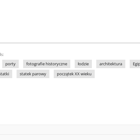
s:
porty
fotografie historyczne
łodzie
architektura
Egi
statki
statek parowy
początek XX wieku