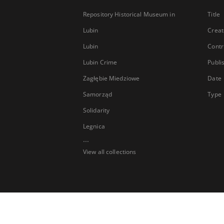
Repository Historical Museum in
Title
Lubin
Creat
Lubin
Contr
Lubin Crime
Publi
Zagłębie Miedziowe
Date
Samorząd
Type
Solidarity
Legnica
...
View all collections