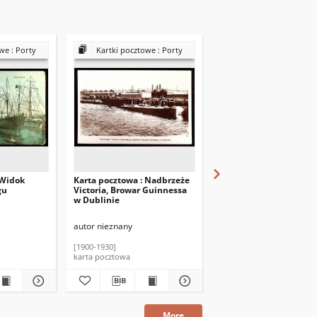
we : Porty
Kartki pocztowe : Porty
Kartki pocztowe : P
 Widok
Karta pocztowa : Nadbrzeże
Karta pocztowa : Split –
gu
Victoria, Browar Guinnessa
w Dublinie
autor nieznany
autor nieznany
[1900-1930]
1906
karta pocztowa
karta pocztowa
More