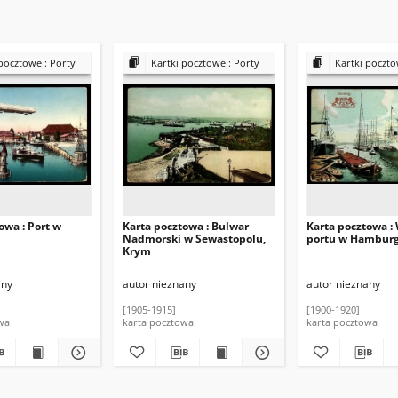
pocztowe : Porty
Kartki pocztowe : Porty
Kartki poczto
owa : Port w
Karta pocztowa : Bulwar
Karta pocztowa :
Nadmorski w Sewastopolu,
portu w Hambur
Krym
any
autor nieznany
autor nieznany
[1905-1915]
[1900-1920]
wa
karta pocztowa
karta pocztowa