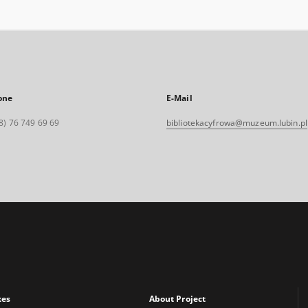
one
E-Mail
8) 76 749 69 69
bibliotekacyfrowa@muzeum.lubin.pl
xes
About Project