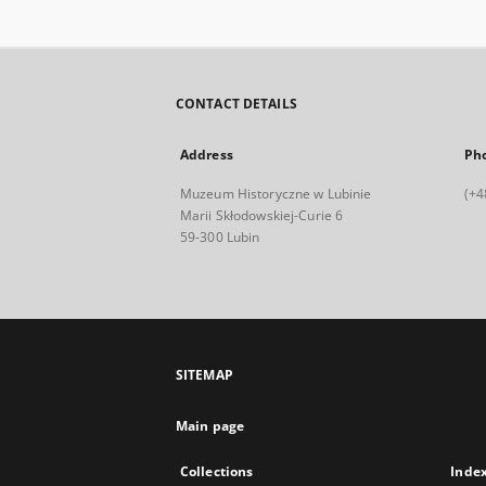
CONTACT DETAILS
Address
Ph
Muzeum Historyczne w Lubinie
(+4
Marii Skłodowskiej-Curie 6
59-300 Lubin
SITEMAP
Main page
Collections
Inde