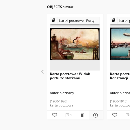
OBJECTS
similar
Kartki pocztowe : Porty
Kartki 
Karta pocztowa : Widok
Karta poczt
portu ze statkami
Konstancji
autor nieznany
autor niezn
[1900-1920]
[1900-1915]
karta pocztowa
karta poczto