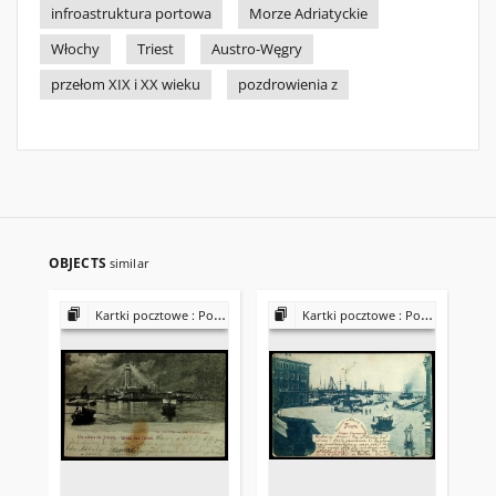
infroastruktura portowa
Morze Adriatyckie
Włochy
Triest
Austro-Węgry
przełom XIX i XX wieku
pozdrowienia z
OBJECTS
similar
Kartki pocztowe : Porty
Kartki pocztowe : Porty