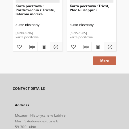
Karta pocztowa :
Karta pocztowa : Triest,
Kar
Pozdrowienia z Triestu,
Plac Giuseppini
Poz
latarnia morska
za
autor nieznany
autor nieznany
aut
[1890-1896]
[1895-1905]
190
karta pocztowa
karta pocztowa
kar
More
CONTACT DETAILS
Address
Muzeum Historyczne w Lubinie
Marii Skłodowskiej-Curie 6
59-300 Lubin