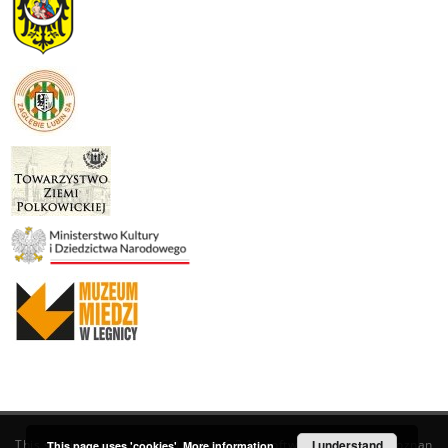
This service runs on
DInGO dLibra 6.3.19
software created by
I understand
Poznan
This page uses 'cookies'.
More information