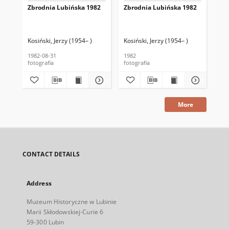
Zbrodnia Lubińska 1982
Zbrodnia Lubińska 1982
Zb
Kosiński, Jerzy (1954– )
Kosiński, Jerzy (1954– )
Kos
1982-08-31
1982
198
fotografia
fotografia
fot
More
CONTACT DETAILS
Address
Muzeum Historyczne w Lubinie
Marii Skłodowskiej-Curie 6
59-300 Lubin