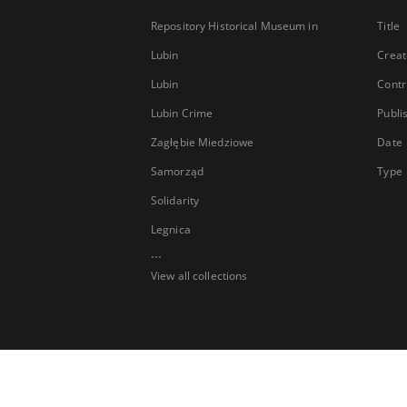
Repository Historical Museum in
Title
Lubin
Creat
Lubin
Contr
Lubin Crime
Publi
Zagłębie Miedziowe
Date
Samorząd
Type
Solidarity
Legnica
...
View all collections