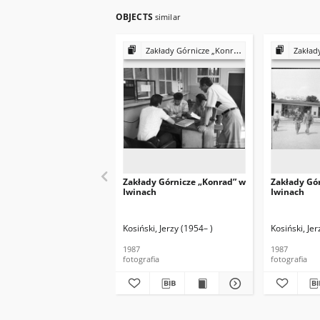
OBJECTS
similar
Zakłady Górnicze „Konrad” w Iwinach
Zakłady Gó
Zakłady Górnicze „Konrad” w
Zakłady Gó
Iwinach
Iwinach
Kosiński, Jerzy (1954– )
Kosiński, Jer
1987
1987
fotografia
fotografia