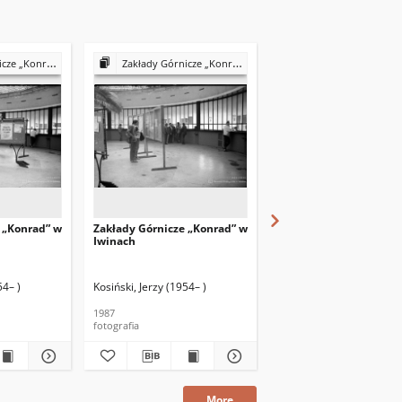
nrad” w Iwinach
Zakłady Górnicze „Konrad” w Iwinach
Zakłady Górnicze „Konrad” w I
 „Konrad” w
Zakłady Górnicze „Konrad” w
Zakłady Górnicze „Kon
Iwinach
Iwinach
54– )
Kosiński, Jerzy (1954– )
Kosiński, Jerzy (1954– )
1987
1987
fotografia
fotografia
More