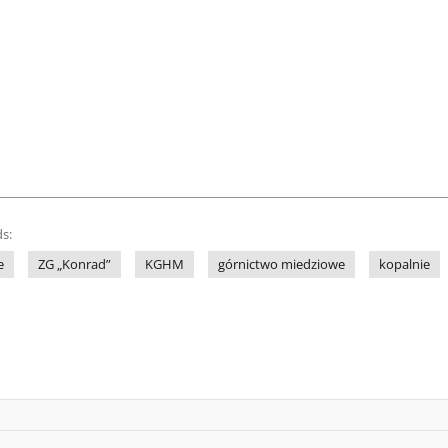
s:
e
ZG „Konrad”
KGHM
górnictwo miedziowe
kopalnie