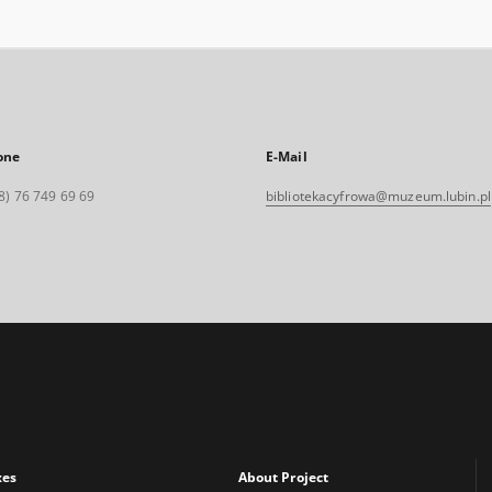
one
E-Mail
8) 76 749 69 69
bibliotekacyfrowa@muzeum.lubin.pl
xes
About Project