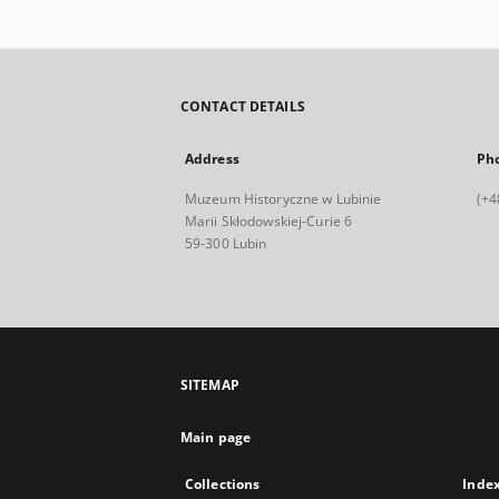
CONTACT DETAILS
Address
Ph
Muzeum Historyczne w Lubinie
(+4
Marii Skłodowskiej-Curie 6
59-300 Lubin
SITEMAP
Main page
Collections
Inde