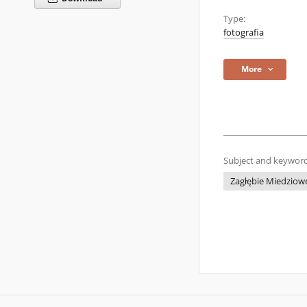
Type:
fotografia
More
Subject and keyword
Zagłębie Miedziow