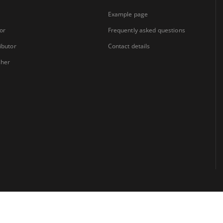
Example page
or
Frequently asked questions
ibutor
Contact details
sher