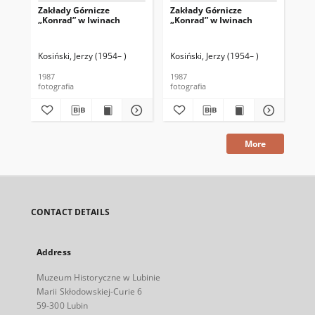
Zakłady Górnicze
Zakłady Górnicze
Za
„Konrad” w Iwinach
„Konrad” w Iwinach
„K
Kosiński, Jerzy (1954– )
Kosiński, Jerzy (1954– )
Kos
1987
1987
198
fotografia
fotografia
fot
More
CONTACT DETAILS
Address
Muzeum Historyczne w Lubinie
Marii Skłodowskiej-Curie 6
59-300 Lubin