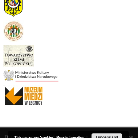
This service runs on
DInGO dLibra 6.3.19
software created by
I understand
Poznan
This page uses 'cookies'.
More information