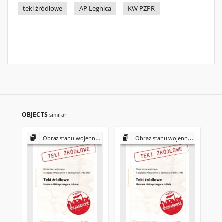
teki źródłowe
AP Legnica
KW PZPR
OBJECTS
similar
Obraz stanu wojennego w Zagłębiu Miedziowym w dalekopisach 1981–1983
Obraz stanu wojennego w Zagłębiu Miedziowym w dalekopisach 1981–1983