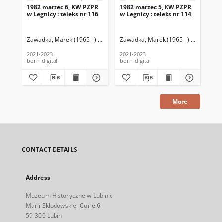
1982 marzec 6, KW PZPR
1982 marzec 5, KW PZPR
19
w Legnicy : teleks nr 116
w Legnicy : teleks nr 114
w L
Zawadka, Marek (1965– ) (wstęp, wybór i oprac.)
Zawadka, Marek (1965– ) (wstęp, wybó
Świerad, Jacek (1965– 
Zaw
2021-2023
2021-2023
202
born-digital
born-digital
bor
More
CONTACT DETAILS
Address
Muzeum Historyczne w Lubinie
Marii Skłodowskiej-Curie 6
59-300 Lubin