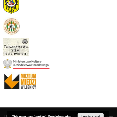
This service runs on
DInGO dLibra 6.3.19
software created by
I understand
Poznan
This page uses 'cookies'.
More information