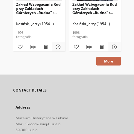
Zakład Wzbogacania Rud
Zakład Wzbogacania Rud
Za
przy Zakładach
przy Zakładach
pr
Górniczych „Rudna” :
Górniczych „Rudna” :
Gór
prasa filtracyjna
prasa filtracyjna
pra
Kosiński, Jerzy (1954– )
Kosiński, Jerzy (1954– )
Kos
1996
1996
199
fotografia
fotografia
fot
More
CONTACT DETAILS
Address
Muzeum Historyczne w Lubinie
Marii Skłodowskiej-Curie 6
59-300 Lubin