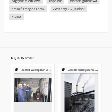
Zagłębie Miedziowe
kopalnie
historia górnictwa
prasa filtracyjna Larox
ZWR przy ZG „Rudna”
KGHM
OBJECTS
similar
Zakład Wzbogacania Rud przy Zakładach Górniczych „Rudna” : prasa filtracyjna
Zakład Wzbogacania Rud przy Zakładach Górniczych „Rudna” : prasa filtracyjna