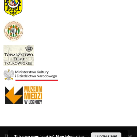
This service runs on
DInGO dLibra 6.3.19
software created by
I understand
Poznan
This page uses 'cookies'.
More information