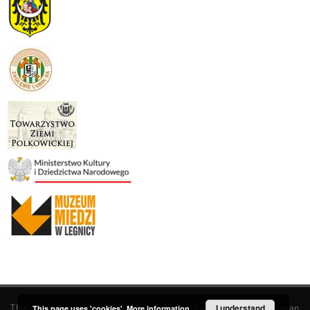
This service runs on
DInGO dLibra 6.3.19
software created by
I understand
Poznan
This page uses 'cookies'.
More information