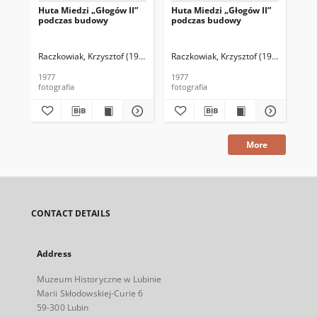
Huta Miedzi „Głogów II”
Huta Miedzi „Głogów II”
Hut
podczas budowy
podczas budowy
po
Raczkowiak, Krzysztof (1952–2016)
Raczkowiak, Krzysztof (1952–2016)
Rac
1977
1977
197
fotografia
fotografia
fot
More
CONTACT DETAILS
Address
Muzeum Historyczne w Lubinie
Marii Skłodowskiej-Curie 6
59-300 Lubin