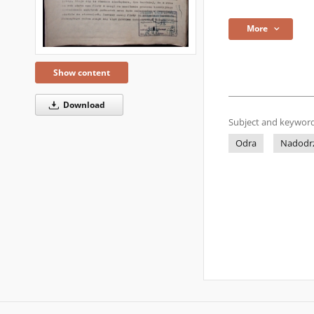
More
Show content
Download
Subject and keyword
Odra
Nadodr