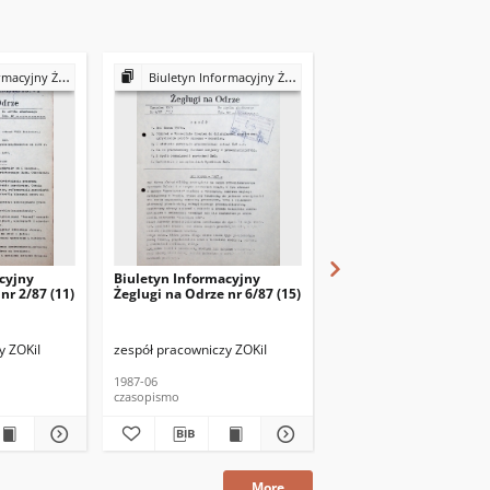
glugi na Odrze 1987
Biuletyn Informacyjny Żeglugi na Odrze 1987
Biuletyn Informacyjny Żeglugi na Odr
cyjny
Biuletyn Informacyjny
Biuletyn Informacyjny
nr 2/87 (11)
Żeglugi na Odrze nr 6/87 (15)
Żeglugi na Odrze nr 5/8
y ZOKiI
zespół pracowniczy ZOKiI
zespół pracowniczy ZOKi
1987-06
1987-05
czasopismo
czasopismo
More