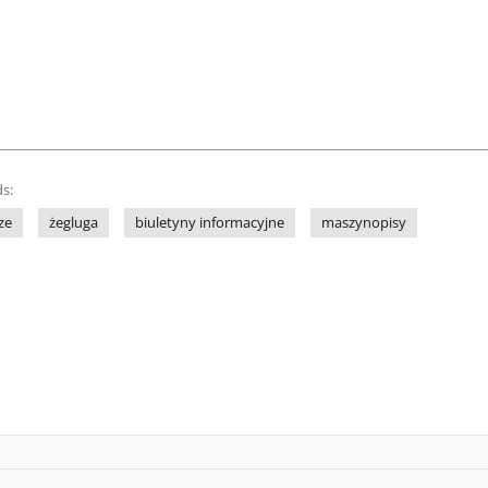
s:
ze
żegluga
biuletyny informacyjne
maszynopisy