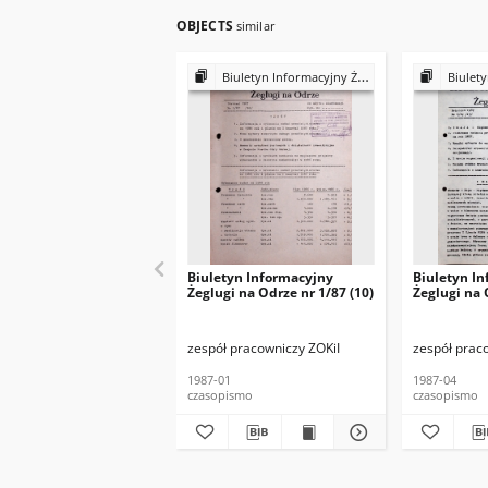
OBJECTS
similar
Biuletyn Informacyjny Żeglugi na Odrze 1987
Biuletyn Inf
Biuletyn Informacyjny
Biuletyn I
Żeglugi na Odrze nr 1/87 (10)
Żeglugi na 
zespół pracowniczy ZOKiI
zespół prac
1987-01
1987-04
czasopismo
czasopismo