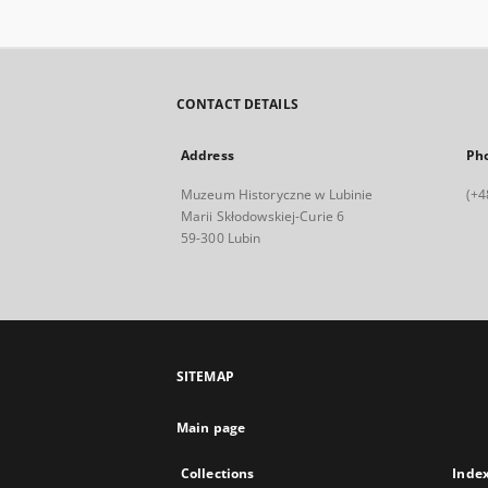
CONTACT DETAILS
Address
Ph
Muzeum Historyczne w Lubinie
(+4
Marii Skłodowskiej-Curie 6
59-300 Lubin
SITEMAP
Main page
Collections
Inde