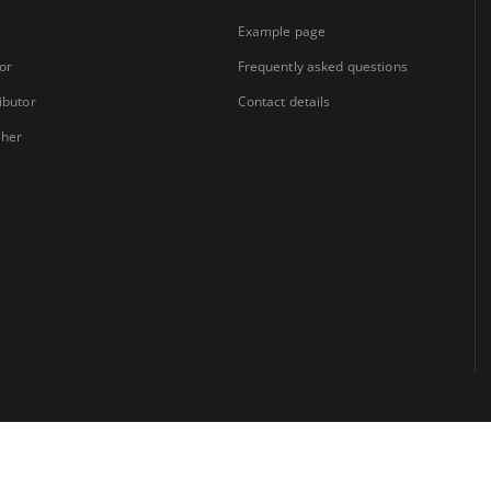
Example page
or
Frequently asked questions
ibutor
Contact details
sher