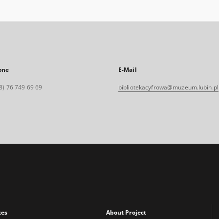
one
E-Mail
8) 76 749 69 69
bibliotekacyfrowa@muzeum.lubin.pl
xes
About Project