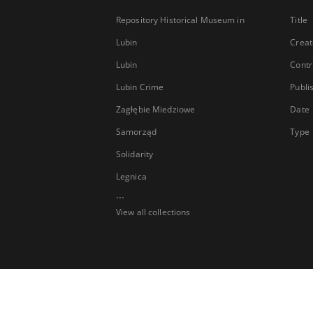
Repository Historical Museum in
Title
Lubin
Creat
Lubin
Contr
Lubin Crime
Publi
Zagłębie Miedziowe
Date
Samorząd
Type
Solidarity
Legnica
...
View all collections