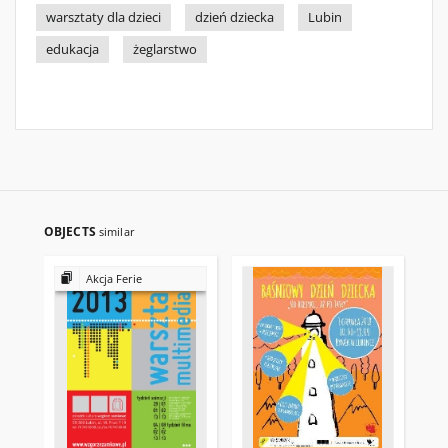
warsztaty dla dzieci
dzień dziecka
Lubin
edukacja
żeglarstwo
OBJECTS
similar
Akcja Ferie