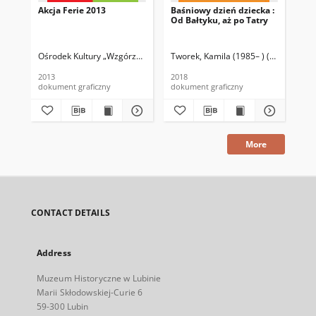
Akcja Ferie 2013
Baśniowy dzień dziecka :
Let
Od Bałtyku, aż po Tatry
Pr
Ośrodek Kultury „Wzgórze Zamkowe”
Tworek, Kamila (1985– ) (proj. graf.)
Ośr
2013
2018
201
dokument graficzny
dokument graficzny
dok
More
CONTACT DETAILS
Address
Muzeum Historyczne w Lubinie
Marii Skłodowskiej-Curie 6
59-300 Lubin