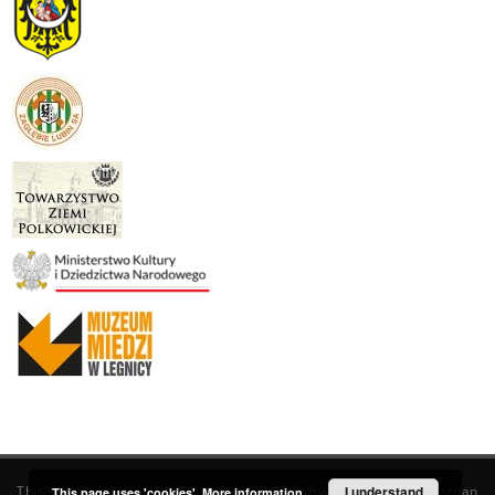
This service runs on
DInGO dLibra 6.3.19
software created by
I understand
Poznan
This page uses 'cookies'.
More information