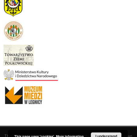
This service runs on
DInGO dLibra 6.3.19
software created by
I understand
Poznan
This page uses 'cookies'.
More information