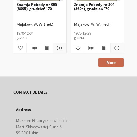
Znamja Pobedy nr 305
Znamja Pobedy nr 304
Zn
(8695), grudzień `70
(8694), grudzień `70
(85
Majakow, W. W. (red.)
Majakow, W. W. (red.)
Maj
1970-12-31
1970-12-29
197
gazeta
gazeta
gaz
More
CONTACT DETAILS
Address
Muzeum Historyczne w Lubinie
Marii Skłodowskiej-Curie 6
59-300 Lubin