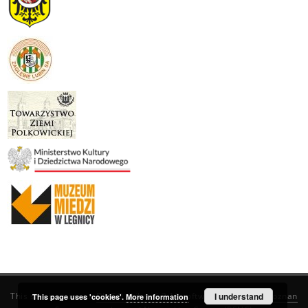
This service runs on
DInGO dLibra 6.3.19
software created by
I understand
Poznan
This page uses 'cookies'.
More information