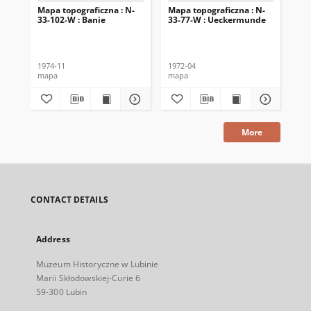
Mapa topograficzna : N-
Mapa topograficzna : N-
Map
33-102-W : Banie
33-77-W : Ueckermunde
33-
1974-11
1972-04
197
mapa
mapa
ma
More
CONTACT DETAILS
Address
Muzeum Historyczne w Lubinie
Marii Skłodowskiej-Curie 6
59-300 Lubin